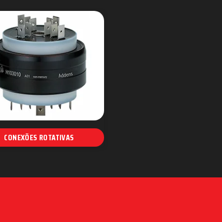
CONEXÕES ROTATIVAS
Junta Elétrica rotativa
Conexão Addens
Conexão Rotativa
exão Rotativa para Embaladeiras
o Rotativa para Máquina de Fraldas
Conexão sem Contato
Conexões Elétricas Rotativas